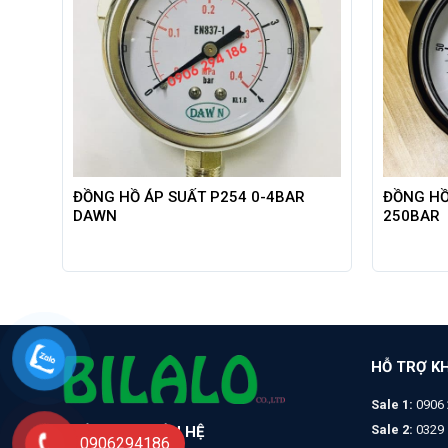
ĐỒNG HỒ ÁP SUẤT P254 0-4BAR
ĐỒNG HỒ
DAWN
250BAR
HỖ TRỢ K
Sale 1:
0906 
Sale 2:
0329 
THÔNG TIN LIÊN HỆ
0906294186