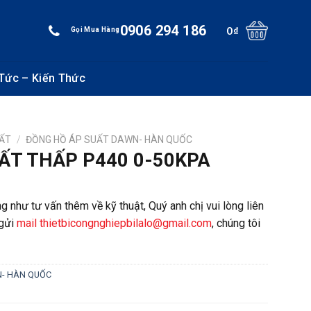
0906 294 186
0
₫
Gọi Mua Hàng
 Tức – Kiến Thức
UẤT
/
ĐỒNG HỒ ÁP SUẤT DAWN- HÀN QUỐC
ẤT THẤP P440 0-50KPA
g như tư vấn thêm về kỹ thuật, Quý anh chị vui lòng liên
gửi
mail thietbicongnghiepbilalo@gmail.com
, chúng tôi
N- HÀN QUỐC