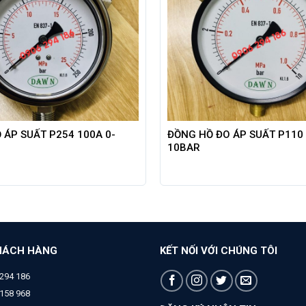
 ÁP SUẤT P254 100A 0-
ĐỒNG HỒ ĐO ÁP SUẤT P110 
10BAR
HÁCH HÀNG
KẾT NỐI VỚI CHÚNG TÔI
294 186
158 968