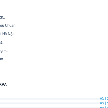
ch…
iêu Chuẩn
i Hà Nội
ạt…
ng –…
ao
0KPA
0% | 
0% | 