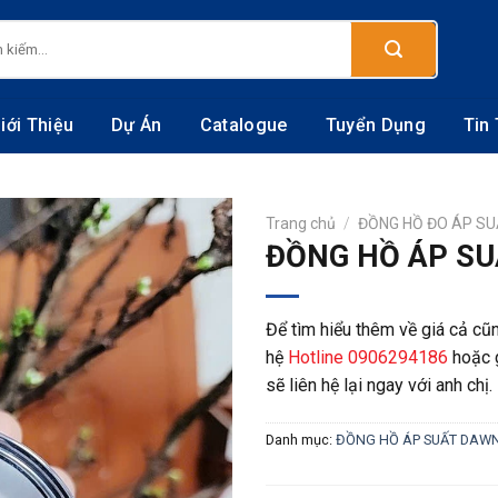
:
iới Thiệu
Dự Án
Catalogue
Tuyển Dụng
Tin
Trang chủ
/
ĐỒNG HỒ ĐO ÁP S
ĐỒNG HỒ ÁP SU
Để tìm hiểu thêm về giá cả cũn
hệ
Hotline 0906294186
hoặc 
sẽ liên hệ lại ngay với anh chị.
Danh mục:
ĐỒNG HỒ ÁP SUẤT DAW