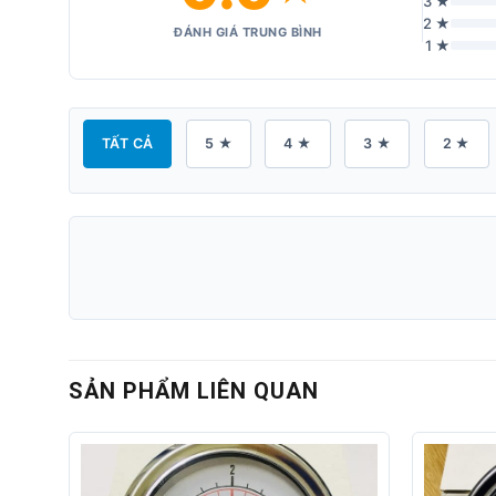
3 ★
2 ★
ĐÁNH GIÁ TRUNG BÌNH
1 ★
TẤT CẢ
5 ★
4 ★
3 ★
2 ★
SẢN PHẨM LIÊN QUAN