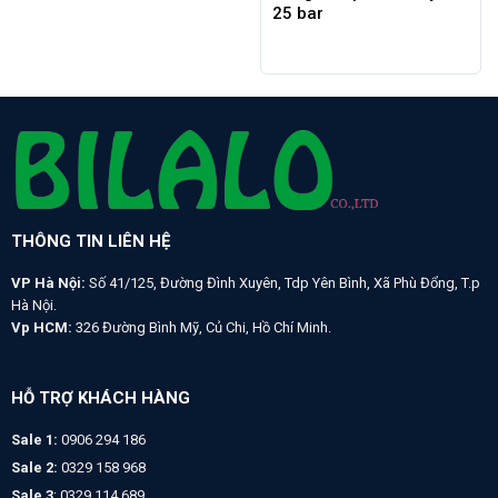
25 bar
THÔNG TIN LIÊN HỆ
VP Hà Nội:
Số 41/125, Đường Đình Xuyên, Tdp Yên Bình, Xã Phù Đổng, T.p
Hà Nội.
Vp HCM:
326 Đường Bình Mỹ, Củ Chi, Hồ Chí Minh.
HỖ TRỢ KHÁCH HÀNG
Sale 1:
0906 294 186
Sale 2:
0329 158 968
Sale 3
: 0329 114 689