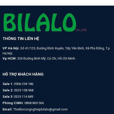
THÔNG TIN LIÊN HỆ
VP Hà Nội:
Số 41/125, Đường Đình Xuyên, Tdp Yên Bình, Xã Phù Đổng, T.p
Hà Nội.
Vp HCM:
326 Đường Bình Mỹ, Củ Chi, Hồ Chí Minh.
HỖ TRỢ KHÁCH HÀNG
Sale 1:
0906 294 186
Sale 2:
0329 158 968
Sale 3
: 0329 114 689
Phòng CSKH:
0868 869 566
Email:
Thietbicongnghiepbilalo@gmail.com