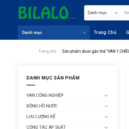
Skip
Tìm
to
kiếm
content
Trang Chủ
G
Danh mục
Trang chủ
/
Sản phẩm được gắn thẻ “VAN 1 CHIỀ
DANH MỤC SẢN PHẨM
VAN CÔNG NGHIỆP
ĐỒNG HỒ NƯỚC
LƯU LƯỢNG KẾ
CÔNG TẮC ÁP SUẤT