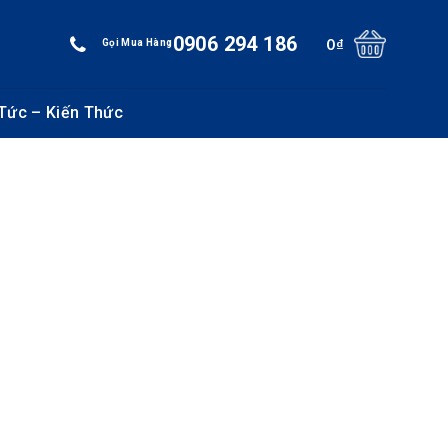
0906 294 186
0
₫
Gọi Mua Hàng
 Tức – Kiến Thức