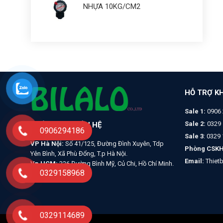
NHỰA 10KG/CM2
HỖ TRỢ K
Sale 1:
0906 
Sale 2:
0329 
THÔNG TIN LIÊN HỆ
0906294186
Sale 3
: 0329
VP Hà Nội:
Số 41/125, Đường Đình Xuyên, Tdp
Phòng CSKH
Yên Bình, Xã Phù Đổng, T.p Hà Nội.
Email:
Thiet
Vp HCM:
326 Đường Bình Mỹ, Củ Chi, Hồ Chí Minh.
0329158968
0329114689