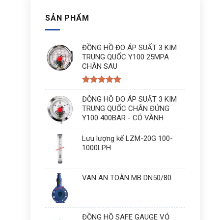
SẢN PHẨM
ĐỒNG HỒ ĐO ÁP SUẤT 3 KIM
TRUNG QUỐC Y100 25MPA
CHÂN SAU
Được xếp
hạng
ĐỒNG HỒ ĐO ÁP SUẤT 3 KIM
5
5
sao
TRUNG QUỐC CHÂN ĐỨNG
Y100 400BAR - CÓ VÀNH
Lưu lượng kế LZM-20G 100-
1000LPH
VAN AN TOÀN MB DN50/80
ĐỒNG HỒ SAFE GAUGE VỎ