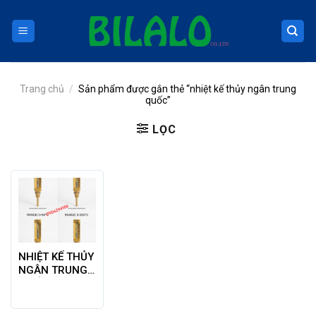
Skip
to
content
Trang chủ
/
Sản phẩm được gắn thẻ “nhiệt kế thủy ngân trung
quốc”
LỌC
NHIỆT KẾ THỦY
NGÂN TRUNG
QUỐC CHÂN
ĐỨNG DẢI
60oC, 120oC,