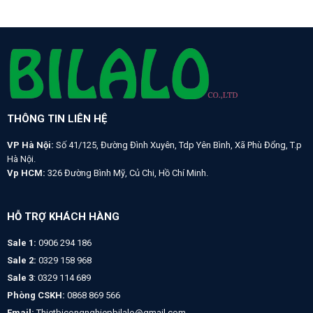
150oC, 200oC
CHÂN L63
THÔNG TIN LIÊN HỆ
VP Hà Nội:
Số 41/125, Đường Đình Xuyên, Tdp Yên Bình, Xã Phù Đổng, T.p
Hà Nội.
Vp HCM:
326 Đường Bình Mỹ, Củ Chi, Hồ Chí Minh.
HỖ TRỢ KHÁCH HÀNG
Sale 1:
0906 294 186
Sale 2:
0329 158 968
Sale 3
: 0329 114 689
Phòng CSKH:
0868 869 566
Email:
Thietbicongnghiepbilalo@gmail.com