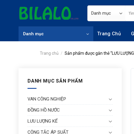
Skip
Tìm
to
kiếm
content
Trang Chủ
G
Danh mục
Trang chủ
/
Sản phẩm được gắn thẻ “LƯU LƯỢNG
DANH MỤC SẢN PHẨM
VAN CÔNG NGHIỆP
ĐỒNG HỒ NƯỚC
LƯU LƯỢNG KẾ
CÔNG TẮC ÁP SUẤT