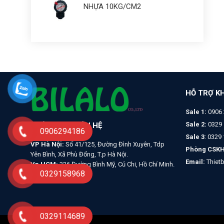
NHỰA 10KG/CM2
HỖ TRỢ K
Sale 1:
0906 
Sale 2:
0329 
THÔNG TIN LIÊN HỆ
0906294186
Sale 3
: 0329
VP Hà Nội:
Số 41/125, Đường Đình Xuyên, Tdp
Phòng CSKH
Yên Bình, Xã Phù Đổng, T.p Hà Nội.
Email:
Thiet
Vp HCM:
326 Đường Bình Mỹ, Củ Chi, Hồ Chí Minh.
0329158968
0329114689