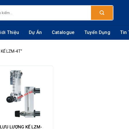
:
iới Thiệu
Dự Án
Catalogue
Tuyển Dụng
Tin
 KẾ LZM-4T”
LƯU LƯỢNG KẾ LZM-