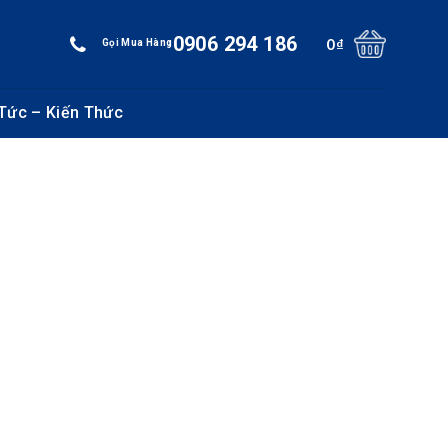
0906 294 186
0
₫
Gọi Mua Hàng
 Tức – Kiến Thức