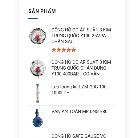
SẢN PHẨM
ĐỒNG HỒ ĐO ÁP SUẤT 3 KIM
TRUNG QUỐC Y100 25MPA
CHÂN SAU
Được xếp
hạng
ĐỒNG HỒ ĐO ÁP SUẤT 3 KIM
5
5
sao
TRUNG QUỐC CHÂN ĐỨNG
Y100 400BAR - CÓ VÀNH
Lưu lượng kế LZM-20G 100-
1000LPH
VAN AN TOÀN MB DN50/80
ĐỒNG HỒ SAFE GAUGE VỎ