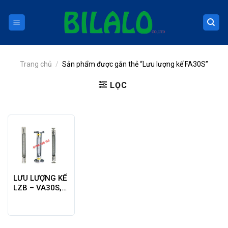
Skip
to
content
Trang chủ
/
Sản phẩm được gắn thẻ “Lưu lượng kế FA30S”
LỌC
LƯU LƯỢNG KẾ
LZB – VA30S,
WA30S, FA30S