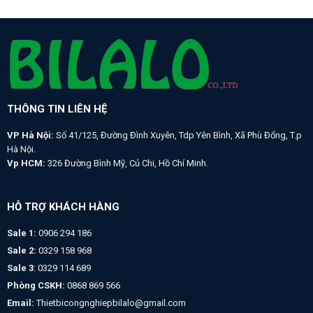
THÔNG TIN LIÊN HỆ
VP Hà Nội:
Số 41/125, Đường Đình Xuyên, Tdp Yên Bình, Xã Phù Đổng, T.p
Hà Nội.
Vp HCM:
326 Đường Bình Mỹ, Củ Chi, Hồ Chí Minh.
HỖ TRỢ KHÁCH HÀNG
Sale 1:
0906 294 186
Sale 2:
0329 158 968
Sale 3
: 0329 114 689
Phòng CSKH:
0868 869 566
Email:
Thietbicongnghiepbilalo@gmail.com