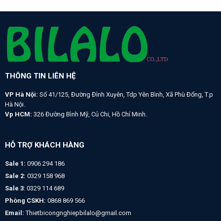
THÔNG TIN LIÊN HỆ
VP Hà Nội:
Số 41/125, Đường Đình Xuyên, Tdp Yên Bình, Xã Phù Đổng, T.p
Hà Nội.
Vp HCM:
326 Đường Bình Mỹ, Củ Chi, Hồ Chí Minh.
HỖ TRỢ KHÁCH HÀNG
Sale 1:
0906 294 186
Sale 2:
0329 158 968
Sale 3
: 0329 114 689
Phòng CSKH:
0868 869 566
Email:
Thietbicongnghiepbilalo@gmail.com