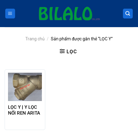
Skip
to
content
Trang chủ
/
Sản phẩm được gắn thẻ “LỌC Y”
LỌC
LỌC Y | Y LỌC
NỐI REN ARITA