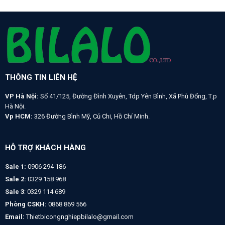
THÔNG TIN LIÊN HỆ
VP Hà Nội:
Số 41/125, Đường Đình Xuyên, Tdp Yên Bình, Xã Phù Đổng, T.p
Hà Nội.
Vp HCM:
326 Đường Bình Mỹ, Củ Chi, Hồ Chí Minh.
HỖ TRỢ KHÁCH HÀNG
Sale 1:
0906 294 186
Sale 2:
0329 158 968
Sale 3
: 0329 114 689
Phòng CSKH:
0868 869 566
Email:
Thietbicongnghiepbilalo@gmail.com