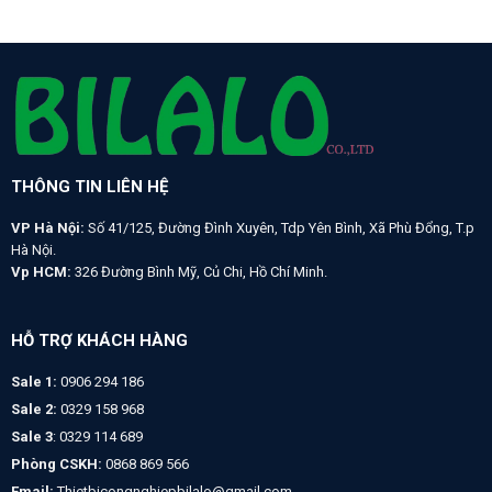
THÔNG TIN LIÊN HỆ
VP Hà Nội:
Số 41/125, Đường Đình Xuyên, Tdp Yên Bình, Xã Phù Đổng, T.p
Hà Nội.
Vp HCM:
326 Đường Bình Mỹ, Củ Chi, Hồ Chí Minh.
HỖ TRỢ KHÁCH HÀNG
Sale 1:
0906 294 186
Sale 2:
0329 158 968
Sale 3
: 0329 114 689
Phòng CSKH:
0868 869 566
Email:
Thietbicongnghiepbilalo@gmail.com