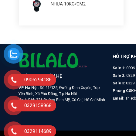
NHỰA 10KG/CM2
HỖ TRỢ K
Sale 1:
0906 
Sale 2:
0329 
THÔNG TIN LIÊN HỆ
0906294186
Sale 3
: 0329
VP Hà Nội:
Số 41/125, Đường Đình Xuyên, Tdp
Phòng CSKH
Yên Bình, Xã Phù Đổng, T.p Hà Nội.
Email:
Thiet
Vp HCM:
326 Đường Bình Mỹ, Củ Chi, Hồ Chí Minh.
0329158968
0329114689