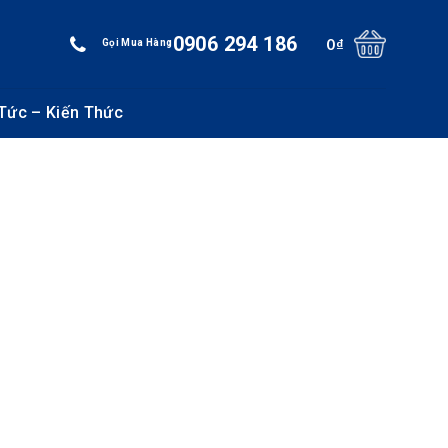
0906 294 186
0
₫
Gọi Mua Hàng
 Tức – Kiến Thức