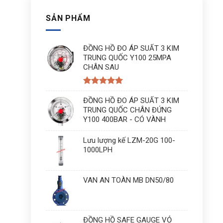
SẢN PHẨM
ĐỒNG HỒ ĐO ÁP SUẤT 3 KIM
TRUNG QUỐC Y100 25MPA
CHÂN SAU
Được xếp
hạng
ĐỒNG HỒ ĐO ÁP SUẤT 3 KIM
5
5
sao
TRUNG QUỐC CHÂN ĐỨNG
Y100 400BAR - CÓ VÀNH
Lưu lượng kế LZM-20G 100-
1000LPH
VAN AN TOÀN MB DN50/80
ĐỒNG HỒ SAFE GAUGE VỎ