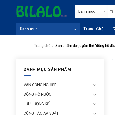
Skip
Tìm
to
kiếm
content
Trang Chủ
G
Danh mục
Trang chủ
/
Sản phẩm được gắn thẻ “đồng hồ dầu
DANH MỤC SẢN PHẨM
VAN CÔNG NGHIỆP
ĐỒNG HỒ NƯỚC
LƯU LƯỢNG KẾ
CÔNG TẮC ÁP SUẤT