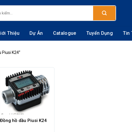
:
iới Thiệu
Dự Án
Catalogue
Tuyển Dụng
Tin
 Piusi K24”
Đồng hồ dầu Piusi K24