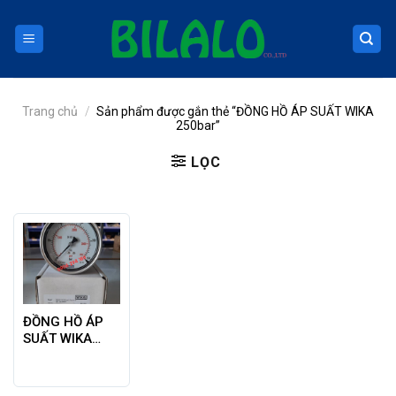
Skip
to
content
Trang chủ
/
Sản phẩm được gắn thẻ “ĐỒNG HỒ ÁP SUẤT WIKA
250bar”
LỌC
ĐỒNG HỒ ÁP
SUẤT WIKA
MODEL 213.53
0-250BAR,
CHÂN SAU