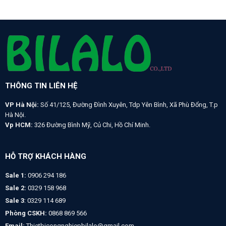
THÔNG TIN LIÊN HỆ
VP Hà Nội:
Số 41/125, Đường Đình Xuyên, Tdp Yên Bình, Xã Phù Đổng, T.p
Hà Nội.
Vp HCM:
326 Đường Bình Mỹ, Củ Chi, Hồ Chí Minh.
HỖ TRỢ KHÁCH HÀNG
Sale 1:
0906 294 186
Sale 2:
0329 158 968
Sale 3
: 0329 114 689
Phòng CSKH:
0868 869 566
Email:
Thietbicongnghiepbilalo@gmail.com