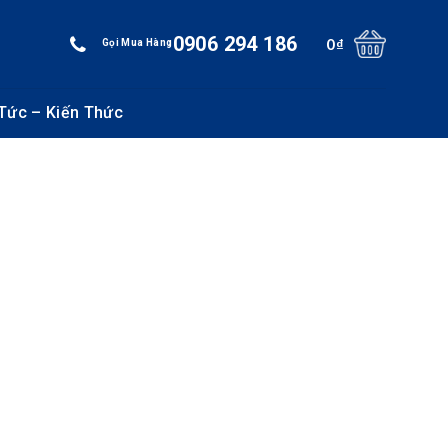
0906 294 186
0
₫
Gọi Mua Hàng
 Tức – Kiến Thức