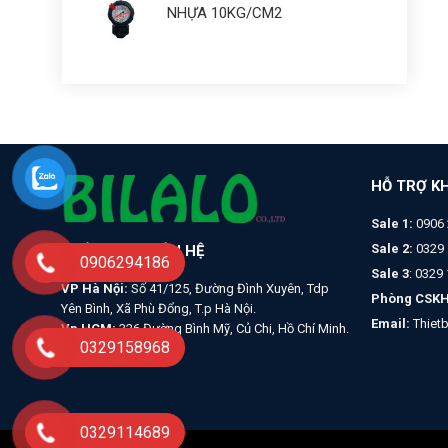
NHỰA 10KG/CM2
HỖ TRỢ K
Sale 1:
0906 
Sale 2:
0329 
THÔNG TIN LIÊN HỆ
0906294186
Sale 3
: 0329
VP Hà Nội:
Số 41/125, Đường Đình Xuyên, Tdp
Phòng CSKH
Yên Bình, Xã Phù Đổng, T.p Hà Nội.
Email:
Thiet
Vp HCM:
326 Đường Bình Mỹ, Củ Chi, Hồ Chí Minh.
0329158968
0329114689