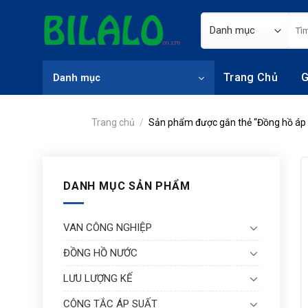
Skip
Tìm
to
kiếm
content
Trang Chủ
G
Danh mục
Trang chủ
/
Sản phẩm được gắn thẻ “Đồng hồ áp
DANH MỤC SẢN PHẨM
VAN CÔNG NGHIỆP
ĐỒNG HỒ NƯỚC
LƯU LƯỢNG KẾ
CÔNG TẮC ÁP SUẤT