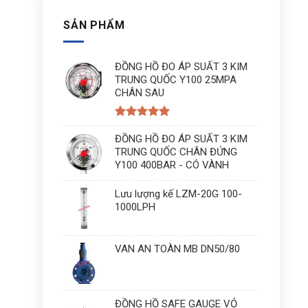
SẢN PHẨM
ĐỒNG HỒ ĐO ÁP SUẤT 3 KIM
TRUNG QUỐC Y100 25MPA
CHÂN SAU
Được xếp
hạng
ĐỒNG HỒ ĐO ÁP SUẤT 3 KIM
5
5
sao
TRUNG QUỐC CHÂN ĐỨNG
Y100 400BAR - CÓ VÀNH
Lưu lượng kế LZM-20G 100-
1000LPH
VAN AN TOÀN MB DN50/80
ĐỒNG HỒ SAFE GAUGE VỎ