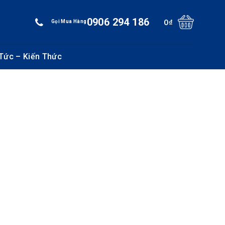
0906 294 186
0
₫
Gọi Mua Hàng
 Tức – Kiến Thức