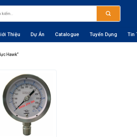
:
iới Thiệu
Dự Án
Catalogue
Tuyển Dụng
Tin
lực Hawk”