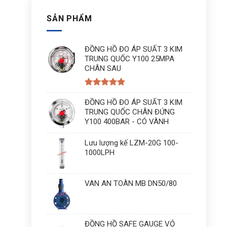
SẢN PHẨM
ĐỒNG HỒ ĐO ÁP SUẤT 3 KIM
TRUNG QUỐC Y100 25MPA
CHÂN SAU
Được xếp
hạng
ĐỒNG HỒ ĐO ÁP SUẤT 3 KIM
5
5
sao
TRUNG QUỐC CHÂN ĐỨNG
Y100 400BAR - CÓ VÀNH
Lưu lượng kế LZM-20G 100-
1000LPH
VAN AN TOÀN MB DN50/80
ĐỒNG HỒ SAFE GAUGE VỎ