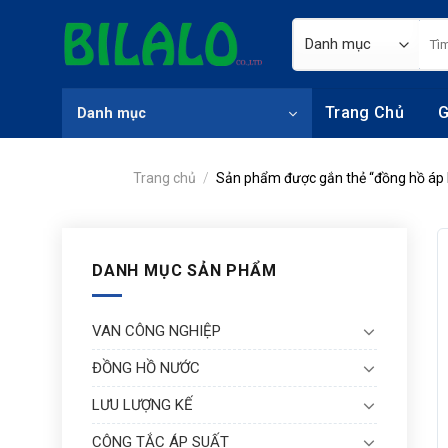
Skip
Tìm
to
kiếm
content
Trang Chủ
G
Danh mục
Trang chủ
/
Sản phẩm được gắn thẻ “đồng hồ áp 
DANH MỤC SẢN PHẨM
VAN CÔNG NGHIỆP
ĐỒNG HỒ NƯỚC
LƯU LƯỢNG KẾ
CÔNG TẮC ÁP SUẤT