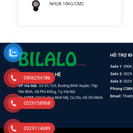
NHỰA 10KG/CM2
HỖ TRỢ K
Sale 1:
0906 
Sale 2:
0329 
THÔNG TIN LIÊN HỆ
0906294186
Sale 3
: 0329
VP Hà Nội:
Số 41/125, Đường Đình Xuyên, Tdp
Phòng CSKH
Yên Bình, Xã Phù Đổng, T.p Hà Nội.
Email:
Thiet
Vp HCM:
326 Đường Bình Mỹ, Củ Chi, Hồ Chí Minh.
0329158968
0329114689