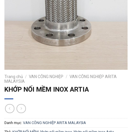
Trang chủ
/
VAN CÔNG NGHIỆP
/
VAN CÔNG NGHIỆP ARITA
MALAYSIA
KHỚP NỐI MỀM INOX ARTIA
Danh mục:
VAN CÔNG NGHIỆP ARITA MALAYSIA
Thẻ:
KHỚP NỐI MỀM
,
khớp nối mềm inox
,
khớp nối mềm inox Arita