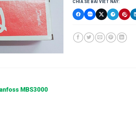
CHIA SẺ BÀI VIẾT NÀY:
t Danfoss MBS3000