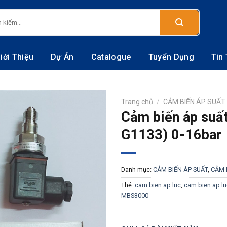
:
iới Thiệu
Dự Án
Catalogue
Tuyển Dụng
Tin
Trang chủ
/
CẢM BIẾN ÁP SUẤT
Cảm biến áp suấ
G1133) 0-16bar
Danh mục:
CẢM BIẾN ÁP SUẤT
,
CẢM 
Thẻ:
cam bien ap luc
,
cam bien ap l
MBS3000