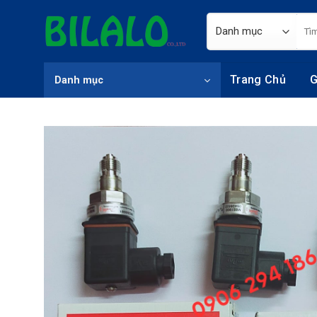
Skip
Tìm
to
kiếm
content
Trang Chủ
G
Danh mục