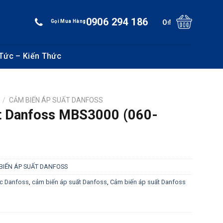
0906 294 186
0
₫
Gọi Mua Hàng
 Tức – Kiến Thức
/
CẢM BIẾN ÁP SUẤT DANFOSS
t Danfoss MBS3000 (060-
BIẾN ÁP SUẤT DANFOSS
uc Danfoss
,
cảm biến áp suất Danfoss
,
Cảm biến áp suất Danfoss