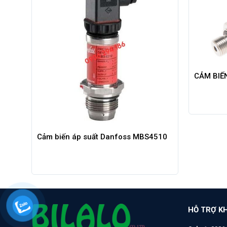
CẢM BIẾ
sys
Cảm biến áp suất Danfoss MBS4510
HỖ TRỢ K