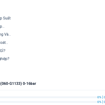
Áp Suất
Áp…
ng Và…
Soát…
GÌ?
ghiệp?
 (060-G1133) 0-16bar
0% | 
0% | 