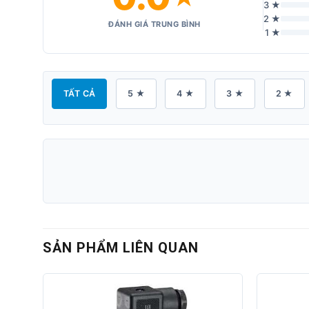
3 ★
2 ★
ĐÁNH GIÁ TRUNG BÌNH
1 ★
TẤT CẢ
5 ★
4 ★
3 ★
2 ★
SẢN PHẨM LIÊN QUAN