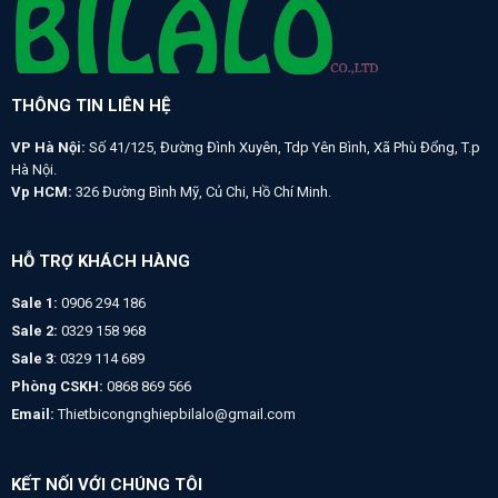
THÔNG TIN LIÊN HỆ
VP Hà Nội:
Số 41/125, Đường Đình Xuyên, Tdp Yên Bình, Xã Phù Đổng, T.p
Hà Nội.
Vp HCM:
326 Đường Bình Mỹ, Củ Chi, Hồ Chí Minh.
HỖ TRỢ KHÁCH HÀNG
Sale 1:
0906 294 186
Sale 2:
0329 158 968
Sale 3
: 0329 114 689
Phòng CSKH:
0868 869 566
Email:
Thietbicongnghiepbilalo@gmail.com
KẾT NỐI VỚI CHÚNG TÔI