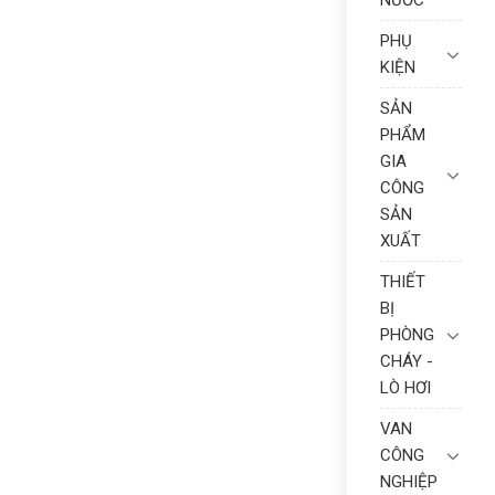
NƯỚC
PHỤ
KIỆN
SẢN
PHẨM
GIA
CÔNG
SẢN
XUẤT
THIẾT
BỊ
PHÒNG
CHÁY -
LÒ HƠI
VAN
CÔNG
NGHIỆP