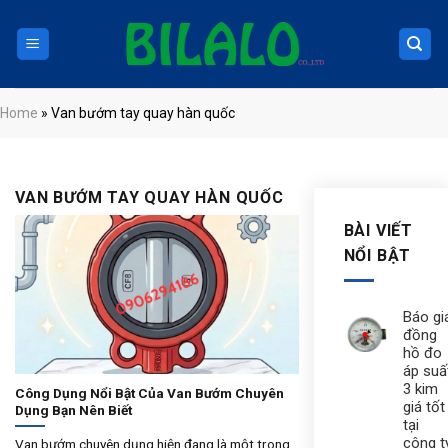
Skip
to
content
Home
»
Van bướm tay quay hàn quốc
VAN BƯỚM TAY QUAY HÀN QUỐC
BÀI VIẾT
NỔI BẬT
Báo gi
đồng
hồ đo
áp suấ
3 kim
Công Dụng Nổi Bật Của Van Bướm Chuyên
giá tốt
Dụng Bạn Nên Biết
tại
công t
Van bướm chuyên dụng hiện đang là một trong