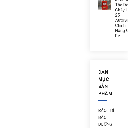
Tắc D
Chảy 
25
AutoS
Chính
Hãng G
Rẻ
DANH
MỤC
SẢN
PHẨM
BẢO TRÌ
BẢO
DƯỠNG