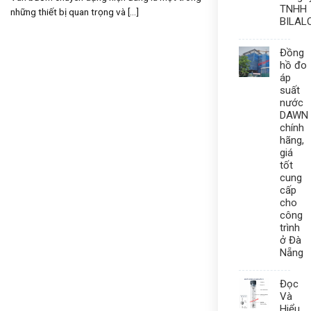
TNHH
những thiết bị quan trọng và [...]
BILAL
Đồng
hồ đo
áp
suất
nước
DAWN
chính
hãng,
giá
tốt
cung
cấp
cho
công
trình
ở Đà
Nẵng
Đọc
Và
Hiểu