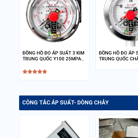
N
ĐỒNG HỒ ĐO ÁP SUẤT 3 KIM
ĐỒNG HỒ ĐO ÁP S
EN
TRUNG QUỐC Y100 25MPA
TRUNG QUỐC CH
CHÂN SAU
Y100 400BAR – 
Được xếp
hạng
5
5
sao
CÔNG TẮC ÁP SUẤT- DÒNG CHẢY