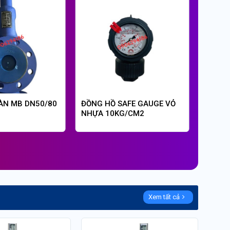
ÀN MB DN50/80
ĐỒNG HỒ SAFE GAUGE VỎ
ĐỒNG 
NHỰA 10KG/CM2
GAUGE
Xem tất cả