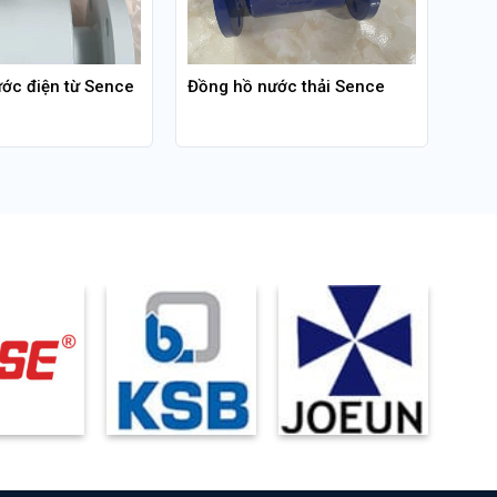
ớc điện từ Sence
Đồng hồ nước thải Sence