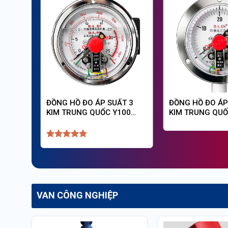
MÀNG
ĐỒNG HỒ ĐO ÁP SUẤT 3
ĐỒNG HỒ ĐO ÁP
CHO
KIM TRUNG QUỐC Y100
KIM TRUNG QU
25MPA CHÂN SAU
ĐỨNG Y100 400
VÀNH
Được xếp
hạng
5
5
sao
VAN CÔNG NGHIỆP