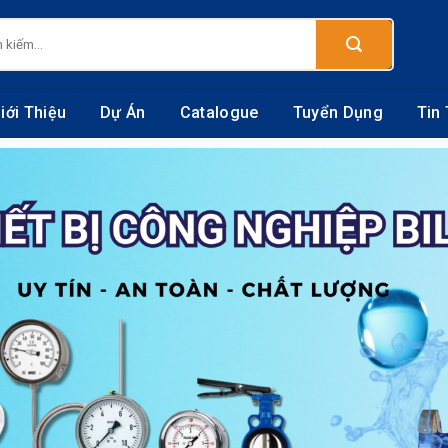
:
iới Thiệu
Dự Án
Catalogue
Tuyển Dụng
Tin