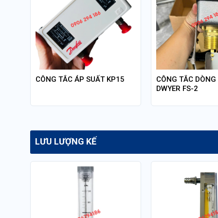
210
CÔNG TẮC ÁP SUẤT KP15
CÔNG TẮC DÒNG
DWYER FS-2
LƯU LƯỢNG KẾ