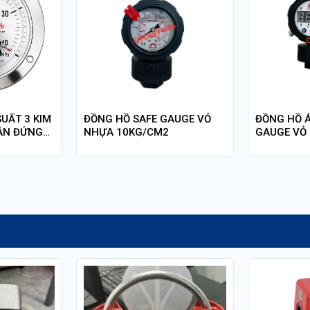
UẤT 3 KIM
ĐỒNG HỒ SAFE GAUGE VỎ
ĐỒNG HỒ Á
ÂN ĐỨNG
NHỰA 10KG/CM2
GAUGE VỎ 
CÓ VÀNH