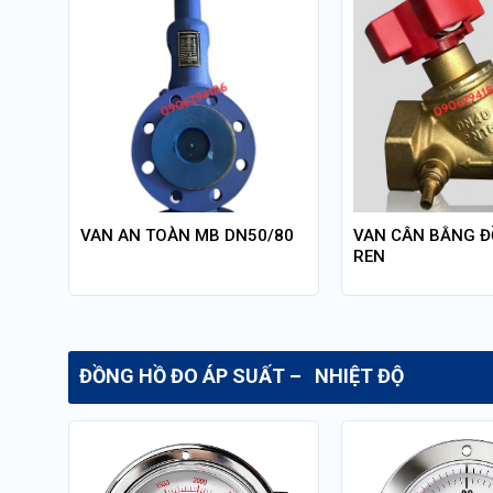
AN
VAN AN TOÀN MB DN50/80
VAN CÂN BẰNG Đ
REN
ĐỒNG HỒ ĐO ÁP SUẤT – NHIỆT ĐỘ