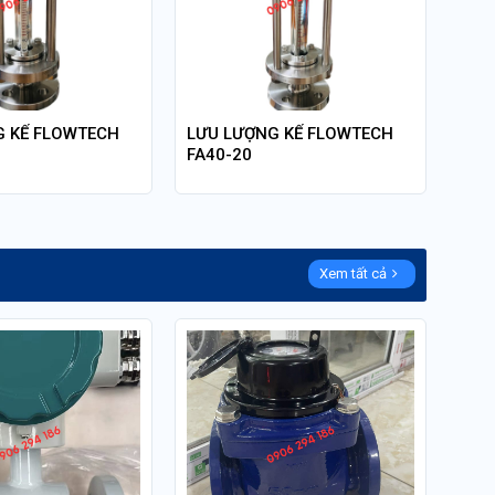
G KẾ FLOWTECH
LƯU LƯỢNG KẾ FLOWTECH
FA40-20
Xem tất cả