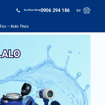
0906 294 186
0
₫
Gọi Mua Hàng
 Tức – Kiến Thức