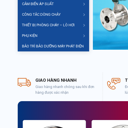
CẢM BIẾN ÁP SUẤT
CÔNG TẮC DÒNG CHẢY
THIẾT BỊ PHÒNG CHÁY – LÒ HƠI
PHỤ KIỆN
BẢO TRÌ BẢO DƯỠNG MÁY PHÁT ĐIỆN
GIAO HÀNG NHANH
T
Giao hàng nhanh chóng sau khi đơn
Độ
hàng được xác nhận
lú