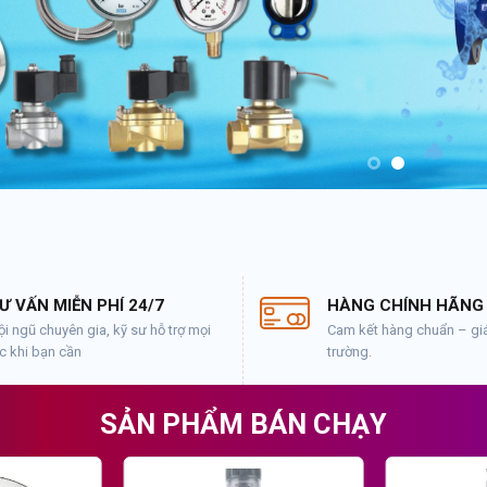
Ư VẤN MIỄN PHÍ 24/7
HÀNG CHÍNH HÃNG
i ngũ chuyên gia, kỹ sư hỗ trợ mọi
Cam kết hàng chuẩn – giá 
c khi bạn cần
trường.
SẢN PHẨM BÁN CHẠY