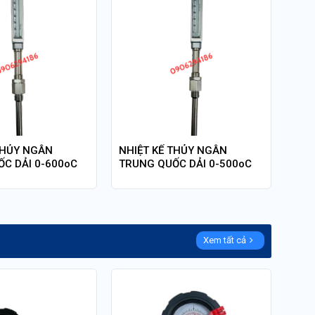
THỦY NGÂN
NHIỆT KẾ THỦY NGÂN
C DẢI 0-600oC
TRUNG QUỐC DẢI 0-500oC
Xem tất cả